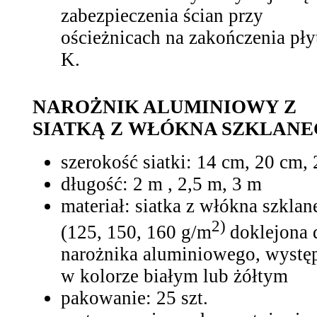
zabezpieczenia ścian przy
ościeżnicach na zakończenia pły
K.
NAROŻNIK ALUMINIOWY Z
SIATKĄ Z WŁÓKNA SZKLANE
szerokość siatki: 14 cm, 20 cm,
długość: 2 m , 2,5 m, 3 m
materiał: siatka z włókna szkla
2)
(125, 150, 160 g/m
doklejona 
narożnika aluminiowego, wystę
w kolorze białym lub żółtym
pakowanie: 25 szt.